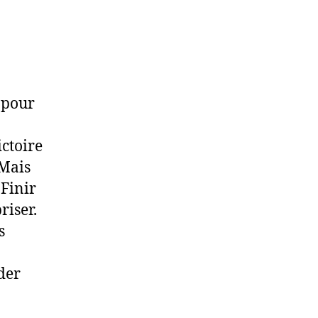
e pour
ctoire
 Mais
 Finir
riser.
s
der