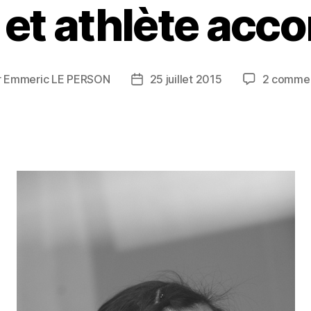
et athlète acc
r
Emmeric LE PERSON
25 juillet 2015
2 commen
ur
Date
de
le
l’article