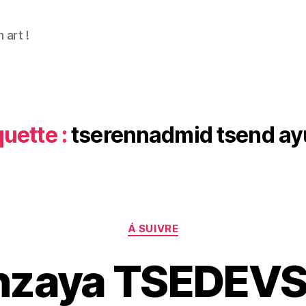
n art !
quette :
tserennadmid tsend a
Catégories
Á SUIVRE
zaya TSEDEVS