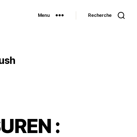
Menu
Recherche
yush
UREN :