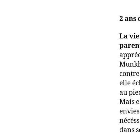
2 ans
La vie
parent
appréci
Munkhz
contre
elle é
au pie
Mais el
envies
nécéss
dans s