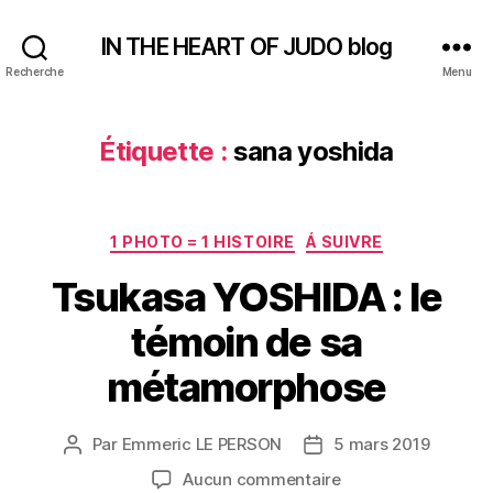
IN THE HEART OF JUDO blog
Recherche
Menu
Étiquette :
sana yoshida
Catégories
1 PHOTO = 1 HISTOIRE
Á SUIVRE
Tsukasa YOSHIDA : le
témoin de sa
métamorphose
Par
Emmeric LE PERSON
5 mars 2019
Auteur
Date
de
de
sur
Aucun commentaire