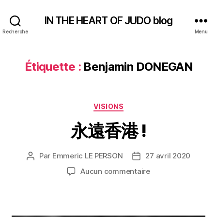
IN THE HEART OF JUDO blog
Recherche
Menu
Étiquette :
Benjamin DONEGAN
Catégories
VISIONS
永遠香港 !
Par
Emmeric LE PERSON
27 avril 2020
Auteur
Date
de
de
sur
Aucun commentaire
l’article
l’article
永
遠
香
港