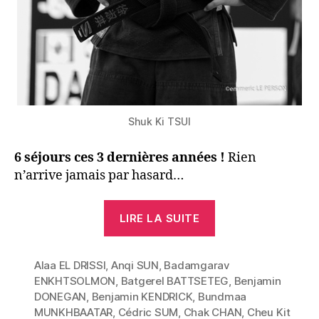
Shuk Ki TSUI
6 séjours ces 3 dernières années !
Rien
n’arrive jamais par hasard…
« 永
LIRE LA SUITE
遠
香
Alaa EL DRISSI
,
Anqi SUN
,
Badamgarav
港
ENKHTSOLMON
,
Batgerel BATTSETEG
,
Benjamin
! »
DONEGAN
,
Benjamin KENDRICK
,
Bundmaa
MUNKHBAATAR
,
Cédric SUM
,
Chak CHAN
,
Cheu Kit