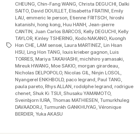
CHEUNG
,
Chin-Fang WANG
,
Christa DEGUCHI
,
Dalki
SAITO
,
David DOUILLET
,
Elisabetta FRATINI
,
Emily
LAU
,
emmeric le person
,
Etienne FRITSCH
,
hiroshi
katanishi
,
hong kong
,
Huu HANH
,
Jean-pierre
CANTIN
,
Juan Carlos BARCOS
,
Kelly DEGUCHI
,
Kelly
TAYLOR
,
Kinley TSHERING
,
Kodo NAKANO
,
Kuongh
Hon CHE
,
LAM sensei
,
Laura MARTINEZ
,
Lin Hsan
Étiquettes
HSU
,
Ling Hon TANG
,
louis krieber gagnon
,
Luis
TORRES
,
Mariya TAKAHASHI
,
michihiro yamasaki
,
Mireuk HWANG
,
Moe SAKIO
,
morgan girardeau
,
Nicholas DELPOPOLO
,
Nicolas GIL
,
Ninjin LOSOL
,
Nyangerel ENKHBOLD
,
paco legrand
,
Paul TANG
,
paula pareto
,
Rhys ALLAN
,
rodolphe legrand
,
rodrigue
chenet
,
Shuk Ki TSUI
,
Shusaku YAMAMOTO
,
Sveinbjorn IURA
,
Thomas MATHIESEN
,
Tumurkhuleg
DAVAADORJ
,
Turmunkh GANKHUYAG
,
Véronique
BERDIER
,
Yuka AKASU