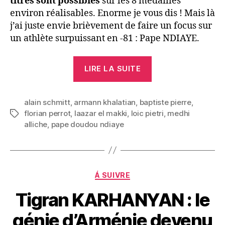
titres sont possibles
sur les 8 médailles
environ réalisables. Enorme je vous dis ! Mais là
j’ai juste envie brièvement de faire un focus sur
un athlète surpuissant en -81 : Pape NDIAYE.
« Pape
LIRE LA SUITE
NDIAYE
:
alain schmitt
,
armann khalatian
,
baptiste pierre
la
,
florian perrot
,
laazar el makki
,
loic pietri
,
medhi
Étiquettes
puissance
alliche
,
pape doudou ndiaye
incarnée »
Catégories
Á SUIVRE
Tigran KARHANYAN : le
génie d’Arménie devenu