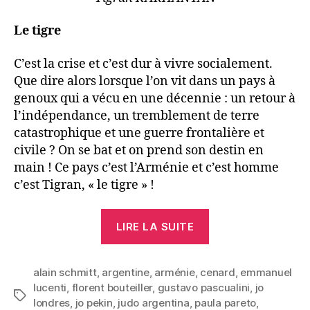
Le tigre
C’est la crise et c’est dur à vivre socialement.
Que dire alors lorsque l’on vit dans un pays à
genoux qui a vécu en une décennie : un retour à
l’indépendance, un tremblement de terre
catastrophique et une guerre frontalière et
civile ? On se bat et on prend son destin en
main ! Ce pays c’est l’Arménie et c’est homme
c’est Tigran, « le tigre » !
« Tigran
LIRE LA SUITE
KARHANYAN
:
alain schmitt
,
argentine
,
arménie
,
cenard
le
,
emmanuel
lucenti
,
florent bouteiller
,
gustavo pascualini
,
jo
génie
Étiquettes
londres
,
jo pekin
,
judo argentina
,
paula pareto
,