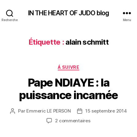
IN THE HEART OF JUDO blog
Recherche
Menu
Étiquette :
alain schmitt
Catégories
Á SUIVRE
Pape NDIAYE : la
puissance incarnée
Par
Emmeric LE PERSON
15 septembre 2014
Auteur
Date
de
de
sur
2 commentaires
l’article
l’article
Pape
NDIAYE