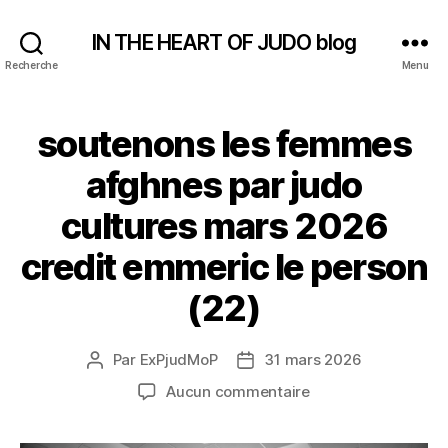
IN THE HEART OF JUDO blog
Recherche
Menu
soutenons les femmes
afghnes par judo
cultures mars 2026
credit emmeric le person
(22)
Par
ExPjudMoP
31 mars 2026
Auteur
Date
de
de
sur
Aucun commentaire
l’article
l’article
soutenons
les