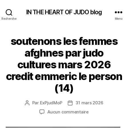
IN THE HEART OF JUDO blog
Recherche
Menu
soutenons les femmes
afghnes par judo
cultures mars 2026
credit emmeric le person
(14)
Par
ExPjudMoP
31 mars 2026
Auteur
Date
de
de
sur
Aucun commentaire
l’article
l’article
soutenons
les