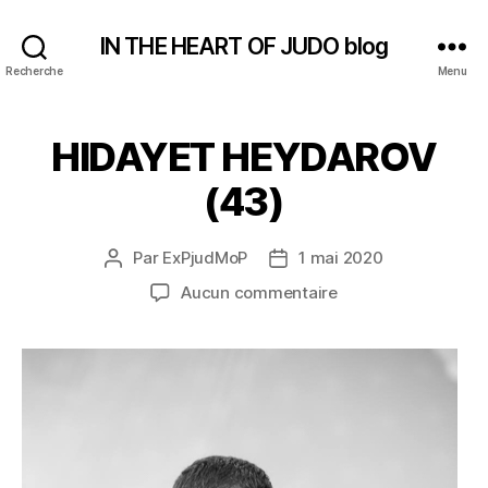
IN THE HEART OF JUDO blog
Recherche
Menu
HIDAYET HEYDAROV
(43)
Par
ExPjudMoP
1 mai 2020
Auteur
Date
de
de
sur
Aucun commentaire
l’article
l’article
HIDAYET
HEYDAROV
(43)