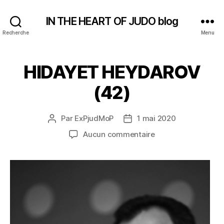
IN THE HEART OF JUDO blog
Recherche
Menu
HIDAYET HEYDAROV
(42)
Par
ExPjudMoP
1 mai 2020
Auteur
Date
de
de
sur
Aucun commentaire
l’article
l’article
HIDAYET
HEYDAROV
(42)