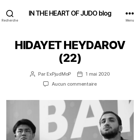
IN THE HEART OF JUDO blog
Recherche
Menu
HIDAYET HEYDAROV
(22)
Par
ExPjudMoP
1 mai 2020
Auteur
Date
de
de
sur
Aucun commentaire
l’article
l’article
HIDAYET
HEYDAROV
(22)