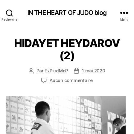
IN THE HEART OF JUDO blog
Recherche
Menu
HIDAYET HEYDAROV
(2)
Par
ExPjudMoP
1 mai 2020
Auteur
Date
de
de
sur
Aucun commentaire
l’article
l’article
HIDAYET
HEYDAROV
(2)