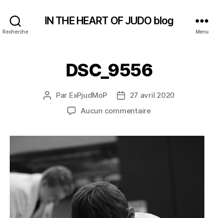
IN THE HEART OF JUDO blog
Recherche
Menu
DSC_9556
Par
ExPjudMoP
27 avril 2020
Auteur
Date
de
de
sur
Aucun commentaire
l’article
l’article
DSC_9556