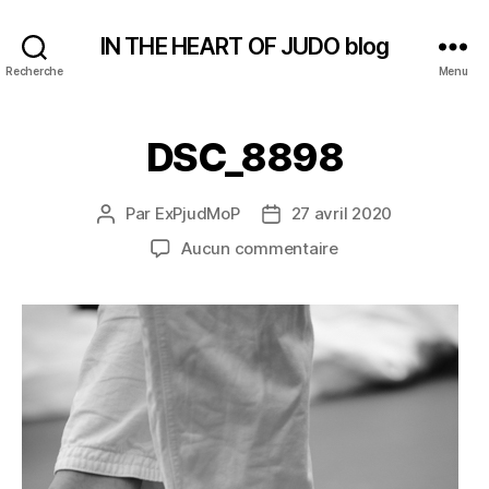
IN THE HEART OF JUDO blog
Recherche
Menu
DSC_8898
Par
ExPjudMoP
27 avril 2020
Auteur
Date
de
de
sur
Aucun commentaire
l’article
l’article
DSC_8898