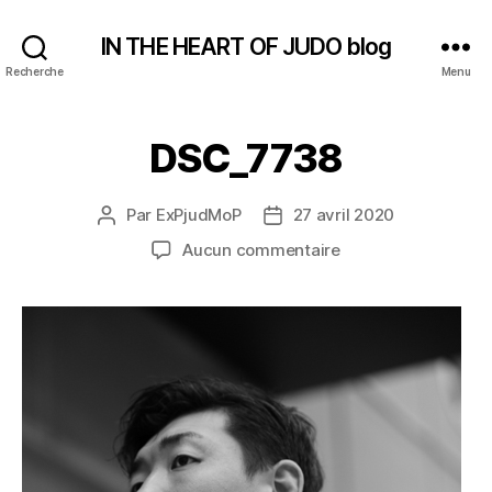
IN THE HEART OF JUDO blog
Recherche
Menu
DSC_7738
Par
ExPjudMoP
27 avril 2020
Auteur
Date
de
de
sur
Aucun commentaire
l’article
l’article
DSC_7738