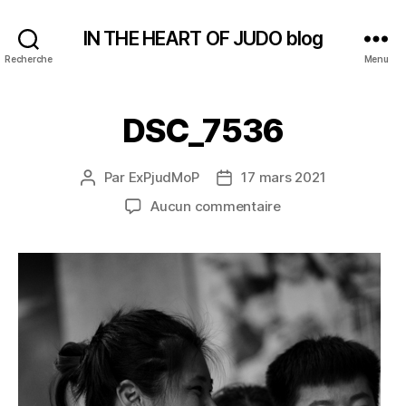
IN THE HEART OF JUDO blog
Recherche
Menu
DSC_7536
Par
ExPjudMoP
17 mars 2021
Auteur
Date
de
de
sur
Aucun commentaire
l’article
l’article
DSC_7536