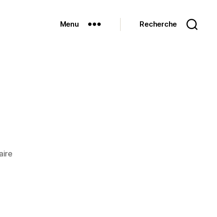
Menu
Recherche
sur
ire
DSC_7231