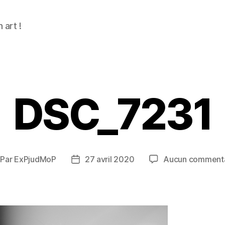
n art !
DSC_7231
Par
ExPjudMoP
27 avril 2020
Aucun commenta
teur
Date
e
de
rticle
l’article