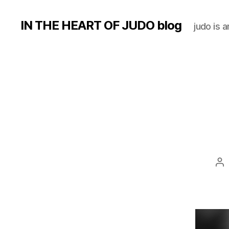
IN THE HEART OF JUDO blog
judo is a
Au
d
l’a