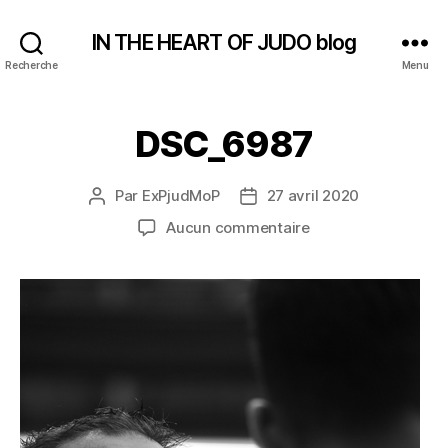
IN THE HEART OF JUDO blog
Recherche
Menu
DSC_6987
Par
ExPjudMoP
27 avril 2020
Auteur
Date
de
de
sur
Aucun commentaire
l’article
l’article
DSC_6987