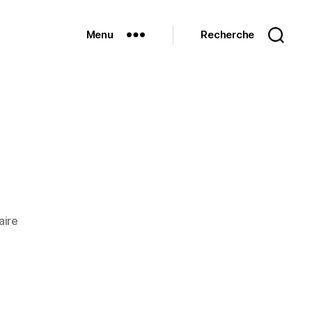
Menu
Recherche
sur
ire
DSC_4910