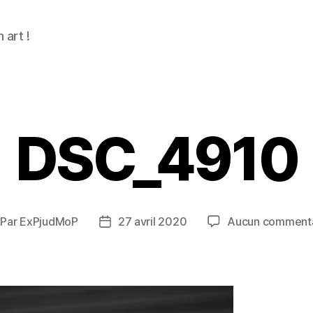
n art !
DSC_4910
Par
ExPjudMoP
27 avril 2020
Aucun commenta
teur
Date
e
de
rticle
l’article