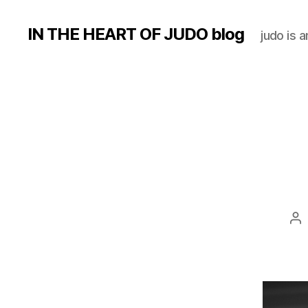
IN THE HEART OF JUDO blog
judo is a
Au
d
l’a