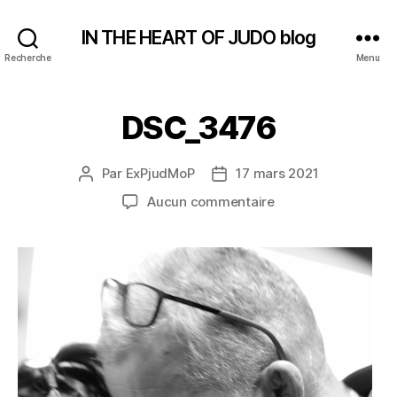
IN THE HEART OF JUDO blog
Recherche
Menu
DSC_3476
Par
ExPjudMoP
17 mars 2021
Auteur
Date
de
de
sur
Aucun commentaire
l’article
l’article
DSC_3476