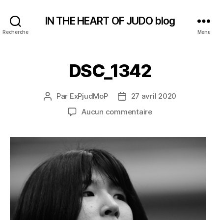
IN THE HEART OF JUDO blog
Recherche
Menu
DSC_1342
Par
ExPjudMoP
27 avril 2020
Auteur
Date
de
de
sur
Aucun commentaire
l’article
l’article
DSC_1342