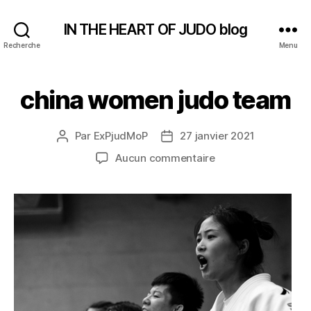
IN THE HEART OF JUDO blog
Recherche
Menu
china women judo team
Par
ExPjudMoP
27 janvier 2021
Auteur
Date
de
de
sur
Aucun commentaire
l’article
l’article
china
women
judo
team