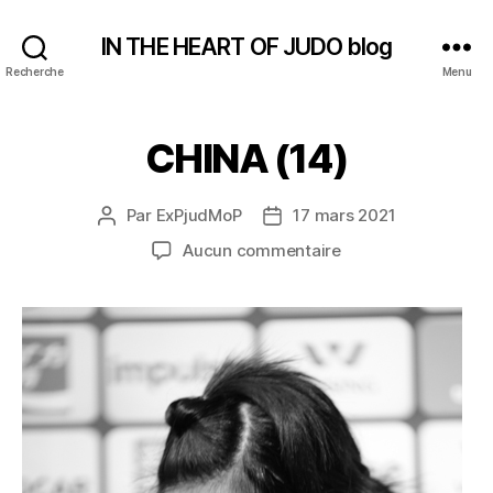
IN THE HEART OF JUDO blog
Recherche
Menu
CHINA (14)
Par
ExPjudMoP
17 mars 2021
Auteur
Date
de
de
sur
Aucun commentaire
l’article
l’article
CHINA
(14)